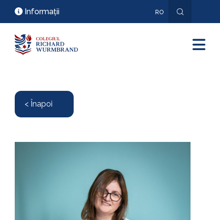
Informații
RO
EN
< Înapoi