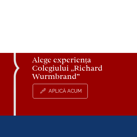
Alege experiența
Colegiului „Richard
Wurmbrand”
APLICĂ ACUM