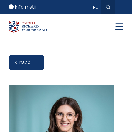
Informații
RO
EN
< Înapoi