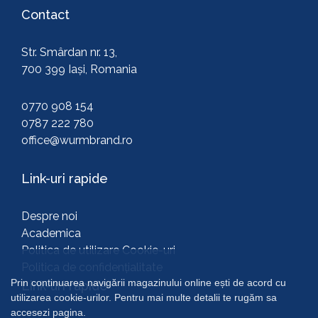
Contact
Str. Smârdan nr. 13,
700 399 Iași, Romania
0770 908 154
0787 222 780
office@wurmbrand.ro
Link-uri rapide
Despre noi
Academica
Politica de utilizare Cookie-uri
Politica de confidențialitate
Prin continuarea navigării magazinului online ești de acord cu
Link-uri rapide
utilizarea cookie-urilor. Pentru mai multe detalii te rugăm sa
accesezi pagina.