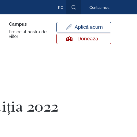
RO
Contul meu
EN
Campus
Aplică acum
Proiectul nostru de
viitor
Donează
iția 2022