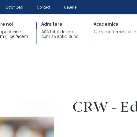
Download
Contact
Galerie
re noi
Admitere
Academica
operă cine
Află totul despre
Citește informații utile
m și ce facem
cum să aplici la noi
CRW - Ed