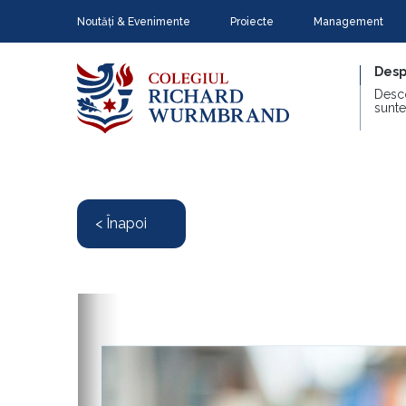
Noutăți & Evenimente
Proiecte
Management
Desp
Desc
sunte
< Înapoi