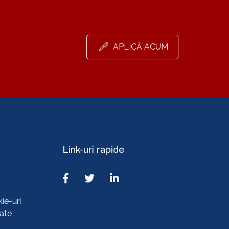
APLICĂ ACUM
Link-uri rapide
ie-uri
tate