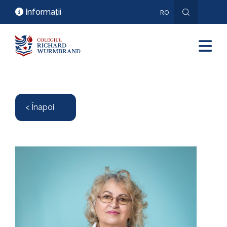
Informații
RO
EN
< Înapoi